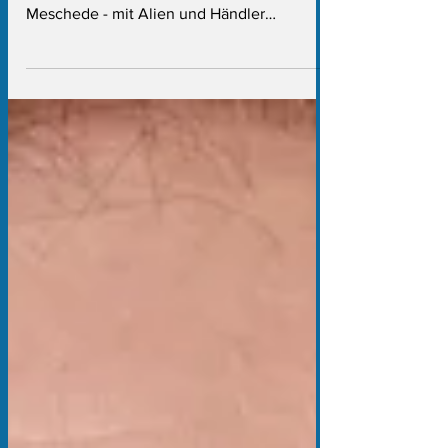
Außerdem: Wüst-Werbung für 1400 Euro
teure Konferenz, CDU-Familienfoto aus
Meschede - mit Alien und Händler
rebellieren gegen Umbaupläne für die Kö