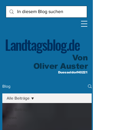
Landtagsblog.de
Von
Oliver Auster
Duesseldorf40221
Blog
Alle Beiträge
Alle Beiträge
News
Politik