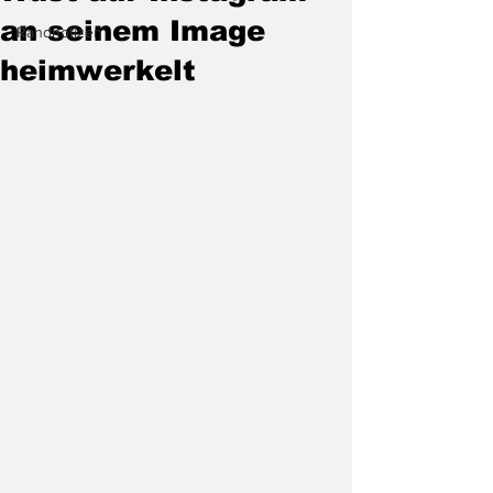
an seinem Image
Randnotizen
heimwerkelt