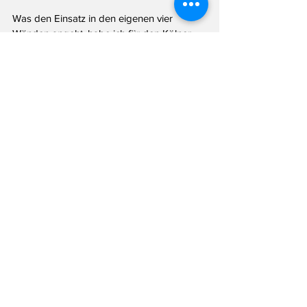
Was den Einsatz in den eigenen vier 
Wänden angeht, habe ich für den Kölner 
Stadt-Anzeiger mit der Kölner 
Handwerkskammer gesprochen. 
Der 
Präsident hat dem Landesvater gleich mal 
ein Praktikum angeboten.
Wenn man sich 
die Foodporn-Fotos des 
Ministerpräsidenten anschaut, könnte 
Frank Rosin
 bald auch noch mit einer 
Hospitation um die Ecke kommen.
Alle ansehen
Aktuelle Beiträge