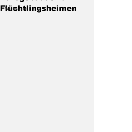
Flüchtlingsheimen
Randnotizen