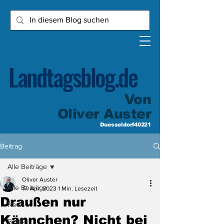
Landtagsblog.de
Von
Oliver Auster
Duesseldorf40221
Beitrag
Alle Beiträge
Oliver Auster
Alle Beiträge
17. Apr. 2023
1 Min. Lesezeit
Draußen nur
News
Kännchen? Nicht bei
Politik