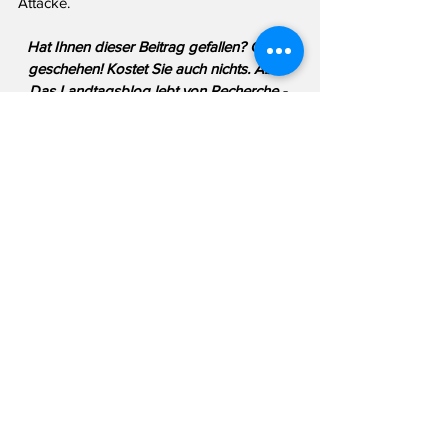
Attacke.
Hat Ihnen dieser Beitrag gefallen? Gerne 
geschehen! Kostet Sie auch nichts. Aber: 
Das Landtagsblog lebt von Recherche - 
und Ihrer Hilfe. Haben Sie eine Info für 
mich? Schreiben Sie mir per Email an 
info@landtagsblog.de
 oder anonym über 
das 
Kontaktformular
SPD
Ott
Stinka
Politik
Alle ansehen