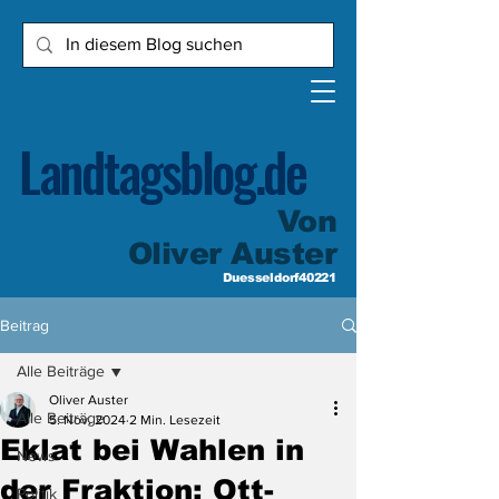
Landtagsblog.de
Von
Oliver Auster
Duesseldorf40221
Beitrag
Alle Beiträge
Oliver Auster
Alle Beiträge
5. Nov. 2024
2 Min. Lesezeit
Eklat bei Wahlen in
News
der Fraktion: Ott-
Politik