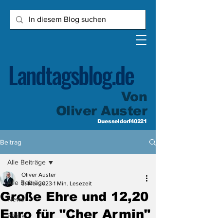
Landtagsblog.de
Von
Oliver Auster
Duesseldorf40221
Beitrag
Alle Beiträge
Oliver Auster
Alle Beiträge
3. Mai 2023
1 Min. Lesezeit
Große Ehre und 12,20
News
Euro für "Cher Armin"
Politik