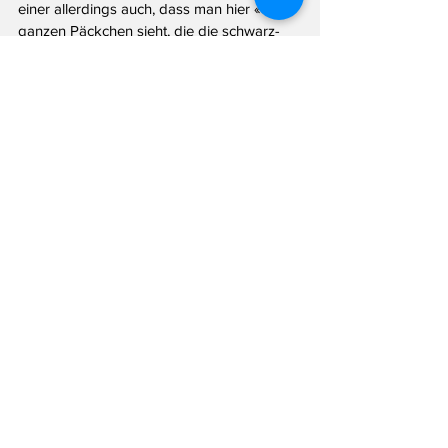
einer allerdings auch, dass man hier «die 
ganzen Päckchen sieht, die die schwarz-
grüne Landesregierung den Familien in 
NRW auf den Rücken schnürt.» 
Hat Ihnen dieser Beitrag gefallen? Gerne 
geschehen! Kostet Sie auch nichts. Aber: 
Das Landtagsblog lebt von Recherche - 
und Ihrer Hilfe. Haben Sie eine Info für 
mich? Schreiben Sie mir per Email an 
info@landtagsblog.de
 oder anonym über 
das 
Kontaktformular
.
Landtag
Wüst
SPD
Kunst
Insta-Präsident
News