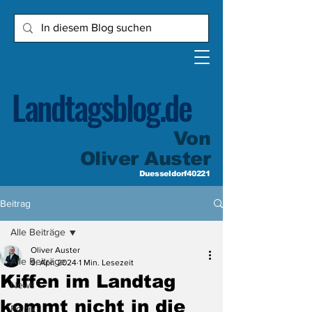
Landtagsblog.de
Von
Oliver Auster
Duesseldorf40221
Beitrag
Alle Beiträge
Oliver Auster
Alle Beiträge
9. Apr. 2024
1 Min. Lesezeit
Kiffen im Landtag
News
kommt nicht in die
Politik