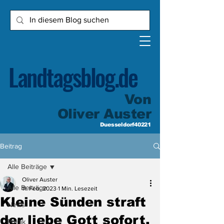
Landtagsblog.de
Von
Oliver Auster
Duesseldorf40221
Beitrag
Alle Beiträge
Oliver Auster
Alle Beiträge
11. Feb. 2023
1 Min. Lesezeit
Kleine Sünden straft
News
der liebe Gott sofort.
Politik