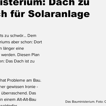
sterium: Dach zu
h für Solaranlage
hts zu schwör... Dem 
iums aber schon: Dort 
on länger eine 
rt werden. Diesen Plan 
en: Das Dach ist zu 
hat Probleme am Bau. 
ner gewissen Ironie - 
o überraschend. Das 
in einem Alt-Alt-Bau 
Das Bauministerium. Foto: O
seldorfer 