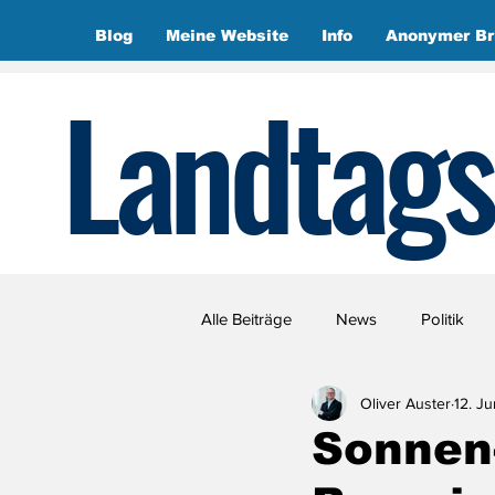
Blog
Meine Website
Info
Anonymer Br
Landtags
Alle Beiträge
News
Politik
Oliver Auster
12. J
Sonnen