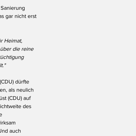
r Sanierung 
 gar nicht erst 
r Heimat, 
über die reine 
tüchtigung 
t."
(CDU) dürfte 
n, als neulich 
üst (CDU) auf 
Sichtweite des 
e 
irksam 
 Und auch 