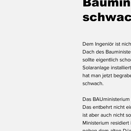
Baumini
schwac
Dem Ingeniör ist nic
Dach des Bauminister
sollte eigentlich sch
Solaranlage installie
hat man jetzt begrab
schwach. 
Das BAUministerium 
Das entbehrt nicht ei
ist aber auch nicht s
Ministerium residiert 
neben dem alten Düs