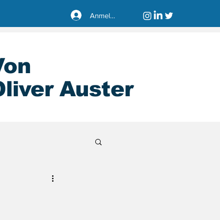
Anmelden
Von
liver Auster
sseldorf40221