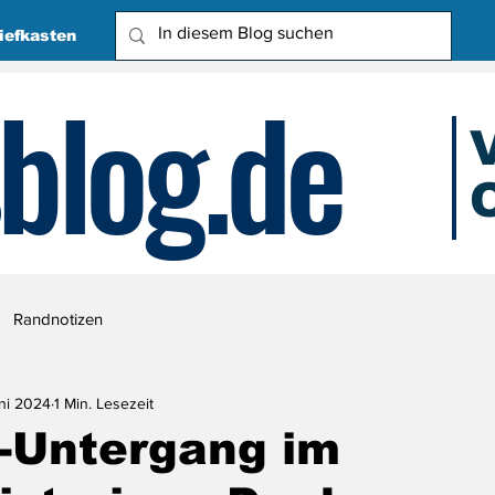
iefkasten
blog.de
O
Due
Randnotizen
uni 2024
1 Min. Lesezeit
-Untergang im