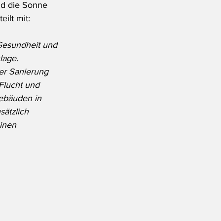
ld die Sonne 
ilt mit:
Gesundheit und 
lage.
er Sanierung 
Flucht und 
Gebäuden in 
ätzlich 
inen 