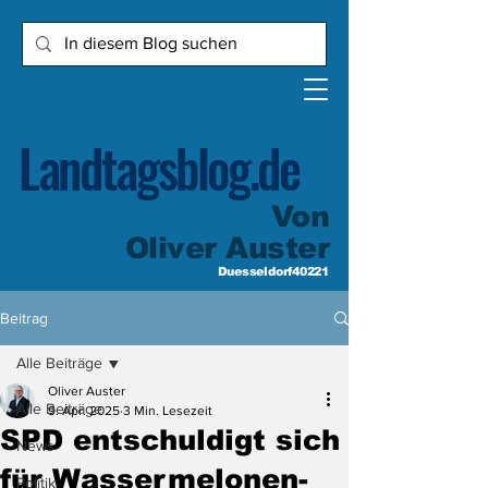
Landtagsblog.de
Von
Oliver Auster
Duesseldorf40221
Beitrag
Alle Beiträge
Oliver Auster
Alle Beiträge
9. Apr. 2025
3 Min. Lesezeit
SPD entschuldigt sich
News
für Wassermelonen-
Politik