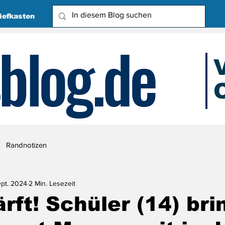
iefkasten
blog.de
O
Due
Randnotizen
ept. 2024
2 Min. Lesezeit
rft! Schüler (14) bri