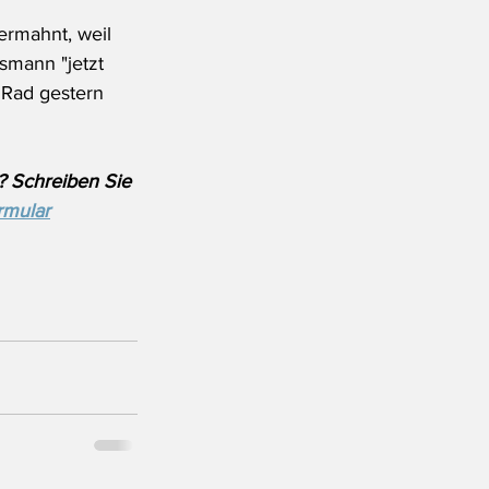
ermahnt, weil 
smann "jetzt 
 Rad gestern 
? Schreiben Sie 
rmular