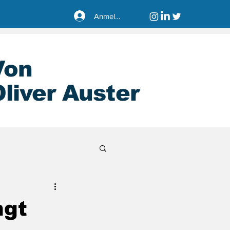
Anmelden
Von
liver Auster
sseldorf40221
ngt