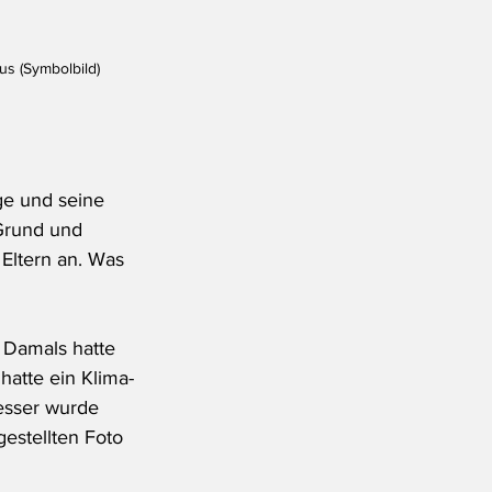
us (Symbolbild)
ge und seine 
 Grund und 
Eltern an. Was 
 Damals hatte 
hatte ein Klima-
esser wurde 
estellten Foto 