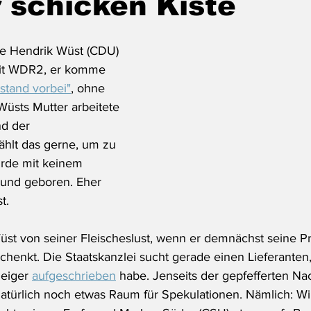
r schicken Kiste
te Hendrik Wüst (CDU) 
mit WDR2, er komme 
stand vorbei"
, ohne 
Wüsts Mutter arbeitete 
nd der 
ählt das gerne, um zu 
urde mit keinem 
Mund geboren. Eher 
t.
Wüst von seiner Fleischeslust, wenn er demnächst seine Pr
chenkt. Die Staatskanzlei sucht gerade einen Lieferanten, 
eiger 
aufgeschrieben
 habe. Jenseits der gepfefferten Nac
natürlich noch etwas Raum für Spekulationen. Nämlich: Wil