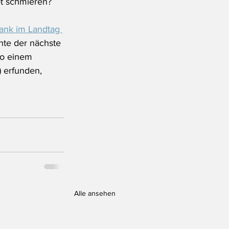
ot schmieren? 
ank im Landtag 
nte der nächste 
so einem 
 erfunden, 
Alle ansehen