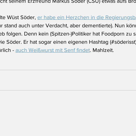
eicht seinem Erzfreund Markus Söder (CSU) etwas aufs Br
lte Wüst Söder, 
er habe ein Herzchen in die Regierungsb
 stand auch unter Verdacht, aber dementierte). Nun kön
eb folgen. Denn kein (Spitzen-)Politiker hat Foodporn zu 
e Söder. Er hat sogar einen eigenen Hashtag (#söderisst)
lich - 
auch Weißwurst mit Senf findet
. Mahlzeit.