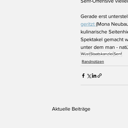
Senf-Offensive viell
Gerade erst unterstel
geritzt 
(Mona Neubaur
kulinarische Seitenhi
Spektakel gemacht wi
unter dem man - natür
Wüst
Staatskanzlei
Senf
Randnotizen
Aktuelle Beiträge