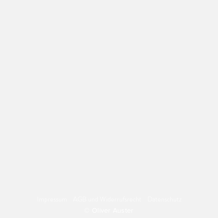
Grünen-Gast mit
Bei 
Totschläger in der
CDU
Tasche - das war der
Abg
kuriose Grund
Rud
Impressum
AGB und Widerrufsrecht
Datenschutz
© Oliver Auster