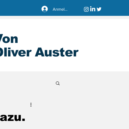
Anmelden
Von
liver Auster
sseldorf40221
azu.