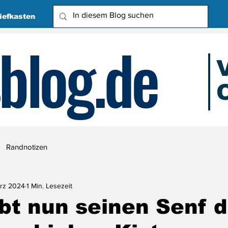
iefkasten
blog.de
O
Due
Randnotizen
ärz 2024
1 Min. Lesezeit
bt nun seinen Senf d