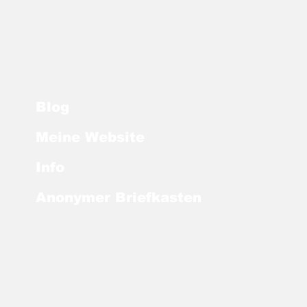
"Bier und Buletten":
 und Grüne laden
eordnete zum WM-
elgucken ein
Blog
Meine Website
Info
Anonymer Briefkasten