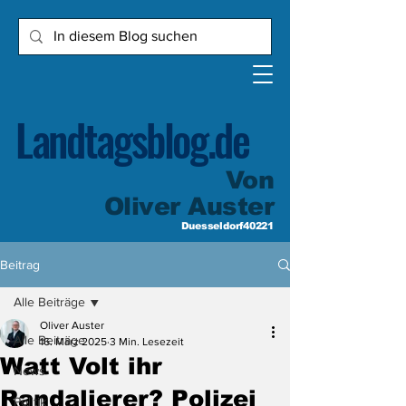
Landtagsblog.de
Von
Oliver Auster
Duesseldorf40221
Beitrag
Alle Beiträge
Oliver Auster
Alle Beiträge
16. März 2025
3 Min. Lesezeit
Watt Volt ihr
News
Randalierer? Polizei
Politik