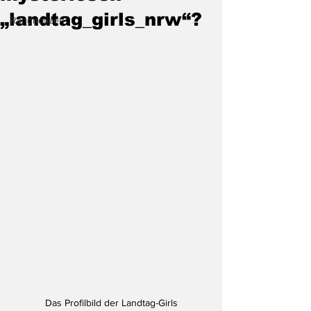
„landtag_girls_nrw“?
Randnotizen
Das Profilbild der Landtag-Girls