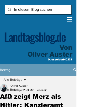
Landtagsblog.de
Von
Oliver Auster
Duesseldorf40221
Beitrag
Alle Beiträge
Oliver Auster
Alle Beiträge
3. Juni 2025
3 Min. Lesezeit
AfD zeigt Merz als
News
Hitler: Kanzleramt
Politik