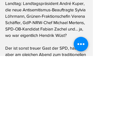
Landtag: Landtagspräsident André Kuper, 
die neue Antisemitismus-Beauftragte Sylvia 
Löhrmann, Grünen-Fraktionschefin Verena 
Schäffer, GdP-NRW-Chef Michael Mertens, 
SPD-OB-Kandidat Fabian Zachel und... ja, 
wo war eigentlich Hendrik Wüst? 
Der ist sonst treuer Gast der SPD, hatte 
aber am gleichen Abend zum traditionellen 
"Chefredakteurs-Dinner" in die Kölner Flora 
geladen. Dadurch war aber auch die halbe 
(eher ganze) Staatskanzlei in Köln und 
nicht am Bratwurst-Stand am Landtag. 
Ebenso abwesend waren die besagten 
Chefredakteurinnen und Chefredakteure 
(wobei mindestens einer bei beiden Events 
gesichtet wurde). Es wurde dennoch ein 
netter Abend bei der SPD (oder wie 
Gastgeber Jochen Ott sagte: "Ein Fest der 
Demokratie") - diesmal auch ohne Regen. 