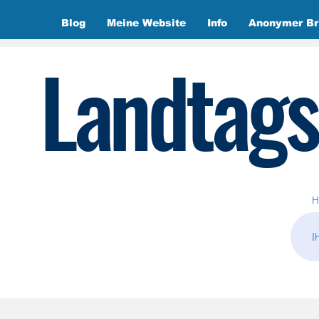
Blog
Meine Website
Info
Anonymer Br
Landtags
H