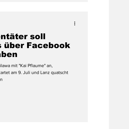
ntäter soll
s über Facebook
aben
lawa mit "Kai Pflaume" an,
rtet am 9. Juli und Lanz quatscht
on