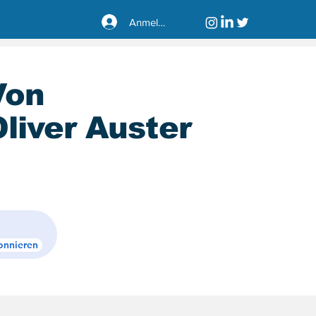
Anmelden
Von
liver Auster
sseldorf40221
onnieren