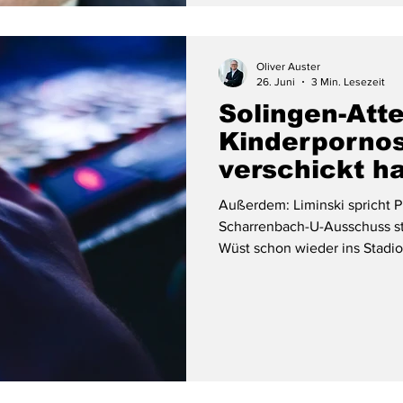
Oliver Auster
26. Juni
3 Min. Lesezeit
Solingen-Atte
Kinderporno
verschickt h
Außerdem: Liminski spricht Pi
Scharrenbach-U-Ausschuss sta
Wüst schon wieder ins Stadi