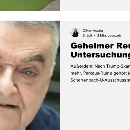
Oliver Auster
6. Juli
3 Min. Lesezeit
Geheimer Reul
Untersuchun
Außerdem: Nach Trump-Skand
mehr, Parkaus-Ruine gehört j
Scharrenbach-U-Ausschuss st