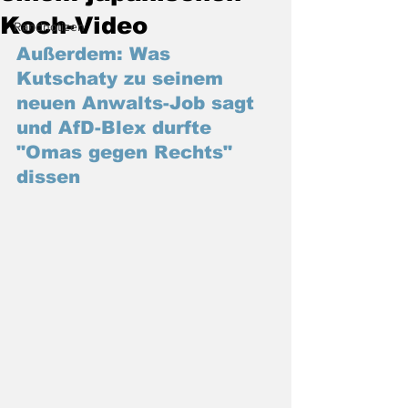
Koch-Video
Randnotizen
Außerdem: Was 
Kutschaty zu seinem 
neuen Anwalts-Job sagt 
und AfD-Blex durfte 
"Omas gegen Rechts" 
dissen