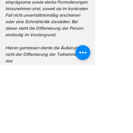
einprägsame sowie starke Formulierungen 
hinzunehmen sind, soweit sie im konkreten 
Fall nicht unverhältnismäßig erscheinen 
oder eine Schmähkritik darstellen. Bei 
dieser steht die Diffamierung der Person 
eindeutig im Vordergrund.
Hieran gemessen diente die Äußerung 
nicht der Diffamierung der Teilnehmenden 
des
Bündnisses „Omas gegen Rechts“, 
sondern – im Gesamtkontext der 
Veranstaltung
betrachtet - der politischen 
Meinungsbildung zur Frage der Migration. 
Somit war der
Meinungsäußerungsfreiheit der Vorrang zu 
gewähren, womit eine Beleidigung aus-
schied. Ungeachtet dessen liegt daneben 
ein Verfahrenshindernis vor, denn bislang
haben Teilnehmende des Bündnisses 