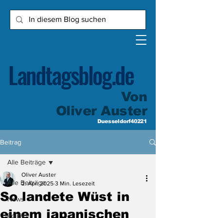
Landtagsblog.de
Von
Oliver Auster
Duesseldorf40221
Beitrag
Alle Beiträge
Oliver Auster
Alle Beiträge
2. Apr. 2025
3 Min. Lesezeit
So landete Wüst in
News
einem japanischen
Politik