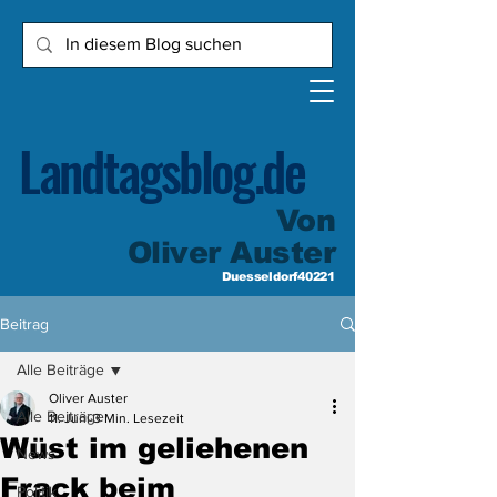
Landtagsblog.de
Von
Oliver Auster
Duesseldorf40221
Beitrag
Alle Beiträge
Oliver Auster
Alle Beiträge
11. Juni
3 Min. Lesezeit
Wüst im geliehenen
News
Frack beim
Politik