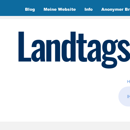
Blog
Meine Website
Info
Anonymer Br
Landtags
H