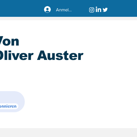
Anmelden
Von
liver Auster
sseldorf40221
onnieren