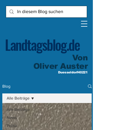
Landtagsblog.de
Von
Oliver Auster
Duesseldorf40221
Blog
Alle Beiträge
Alle Beiträge
News
Politik