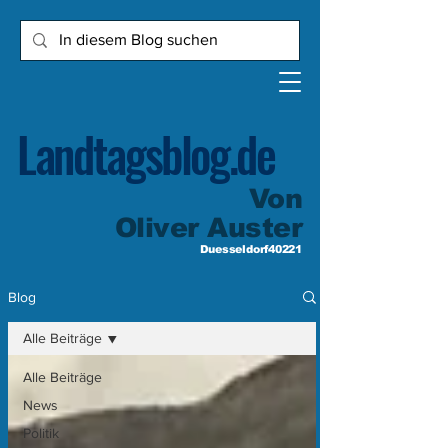
Landtagsblog.de
Von
Oliver Auster
Duesseldorf40221
Blog
Alle Beiträge
Alle Beiträge
News
Politik