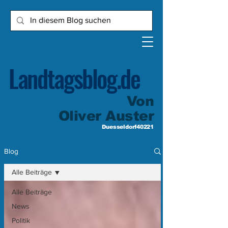
Landtagsblog.de
Von
Oliver Auster
Duesseldorf40221
Blog
Alle Beiträge
Alle Beiträge
News
Politik