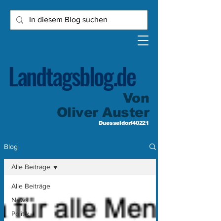
Landtagsblog.de
Von
Oliver Auster
Duesseldorf40221
Blog
Alle Beiträge
Alle Beiträge
News
Politik