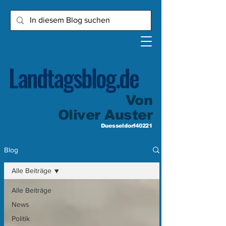
Landtagsblog.de
Von
Oliver Auster
Duesseldorf40221
Blog
Alle Beiträge
Alle Beiträge
News
Politik