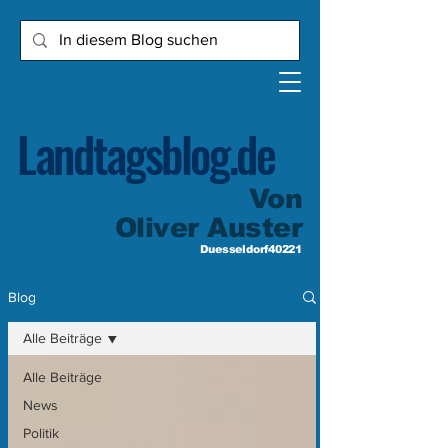
Landtagsblog.de
Von
Oliver Auster
Duesseldorf40221
Blog
Alle Beiträge
Alle Beiträge
News
Politik