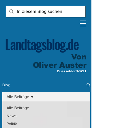
Landtagsblog.de
Von
Oliver Auster
Duesseldorf40221
Blog
Alle Beiträge
Alle Beiträge
News
Politik