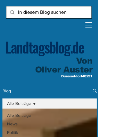
Landtagsblog.de
Von
Oliver Auster
Duesseldorf40221
Blog
Alle Beiträge
Alle Beiträge
News
Politik