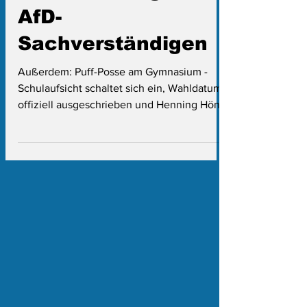
Sprüche? Hotel
beschwert sich
beim Landtag über
AfD-
Sachverständigen
Außerdem: Puff-Posse am Gymnasium -
Schulaufsicht schaltet sich ein, Wahldatum
offiziell ausgeschrieben und Henning Höne
sucht eigenen Social-Media-Manager