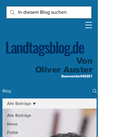
Landtagsblog.de
Von
Oliver Auster
Duesseldorf40221
Blog
Alle Beiträge
Alle Beiträge
News
Politik