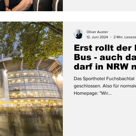
Oliver Auster
12. Juni 2024
2 Min. Leseze
Erst rollt der
Bus - auch d
darf in NRW 
fliegen
Das Sporthotel Fuchsbachtal
geschlossen. Also für normal
Homepage: "Wir...