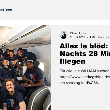
otizen
Oliver Auster
3. Juli 2024
1 Min. Lesezeit
Allez le blöd
Nachts 28 M
fliegen
Für alle, die WILLIAM suchen: 
https://www.landtagsblog.de/
am-samstag-in-d%C3%...