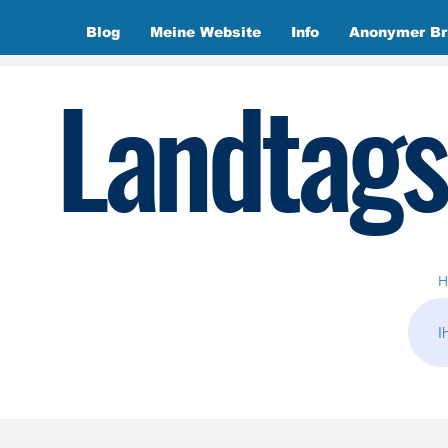
Blog
Meine Website
Info
Anonymer Br
Landtags
H