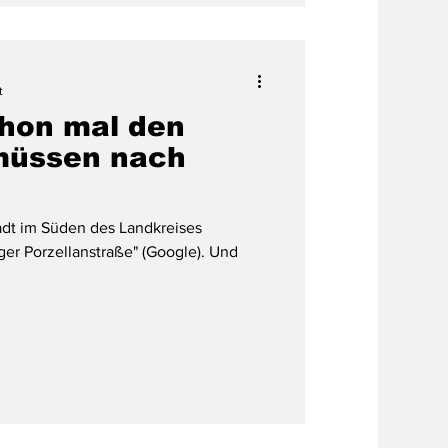
t
chon mal den
müssen nach
tadt im Süden des Landkreises
er Porzellanstraße" (Google). Und