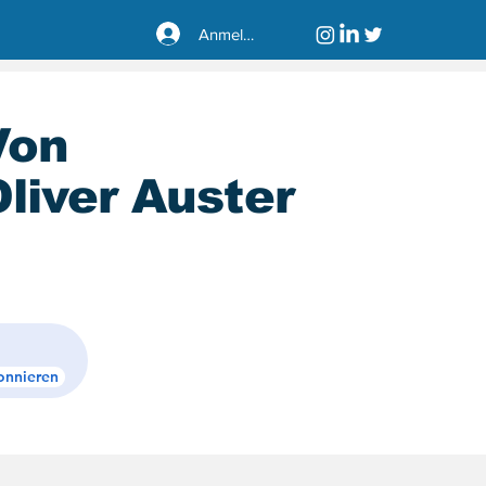
Anmelden
Von
liver Auster
sseldorf40221
onnieren