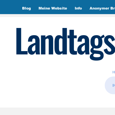
Blog
Meine Website
Info
Anonymer Br
Landtags
H