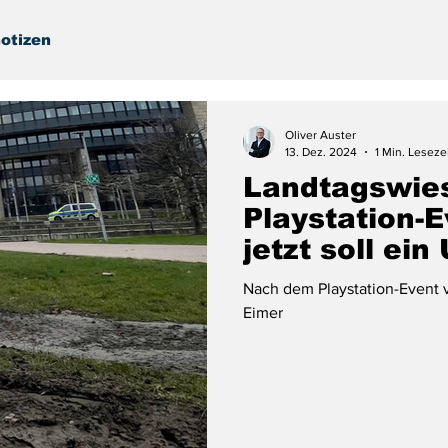
otizen
Oliver Auster
13. Dez. 2024
1 Min. Leseze
Landtagswie
Playstation-E
jetzt soll e
Nach dem Playstation-Event v
Eimer