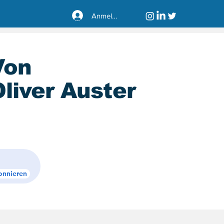
Anmelden
Von
liver Auster
sseldorf40221
onnieren