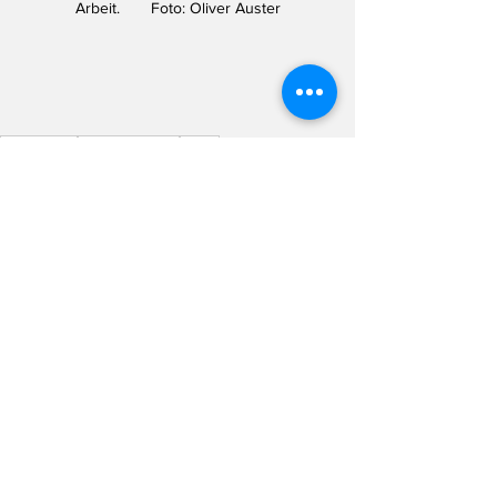
Arbeit.       Foto: Oliver Auster
Düsseldorf
InvictusGames
Harry
Randnotizen
Alle ansehen
Aktuelle Beiträge