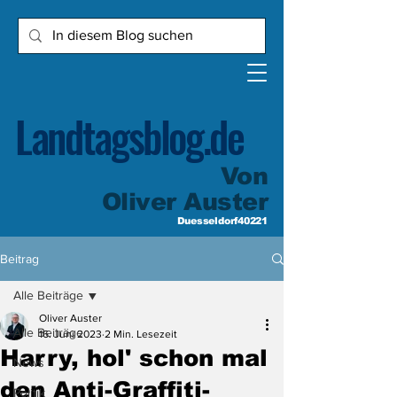
Landtagsblog.de
Von
Oliver Auster
Duesseldorf40221
Beitrag
Alle Beiträge
Oliver Auster
Alle Beiträge
16. Juni 2023
2 Min. Lesezeit
Harry, hol' schon mal
News
den Anti-Graffiti-
Politik