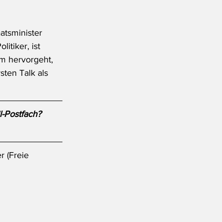
atsminister 
tiker, ist 
mm hervorgeht, 
sten Talk als 
l-Postfach?
 (Freie 