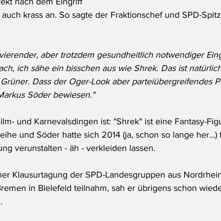
ekt nach dem Eingriff 
auch krass an. So sagte der Fraktionschef und SPD-Spit
vierender, aber trotzdem gesundheitlich notwendiger Eingr
h, ich sähe ein bisschen aus wie Shrek. Das ist natürlich 
 Grüner. Dass der Oger-Look aber parteiübergreifendes Pot
 Markus Söder bewiesen."
Film- und Karnevalsdingen ist: "Shrek" ist eine Fantasy-Fi
eihe und Söder hatte sich 2014 (ja, schon so lange her...) 
ng verunstalten - äh - verkleiden lassen. 
ner Klausurtagung der SPD-Landesgruppen aus Nordrhein
emen in Bielefeld teilnahm, sah er übrigens schon wied
.