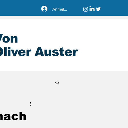
Anmelden
Von
liver Auster
sseldorf40221
nach