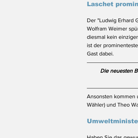
Laschet promin
Der "Ludwig Erhard G
Wolfram Weimer spürba
diesmal kein einzige
ist der prominenteste
Gast dabei. 
Die neuesten Be
Ansonsten kommen un
Wähler) und Theo Wai
Umweltminister
Haben Sie das gewuss