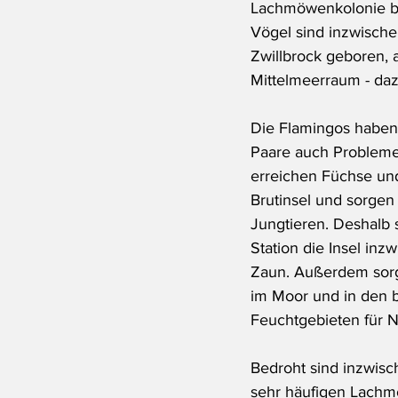
Lachmöwenkolonie br
Vögel sind inzwische
Zwillbrock geboren,
Mittelmeerraum - dazu
Die Flamingos habe
Paare auch Probleme
erreichen Füchse und
Brutinsel und sorgen 
Jungtieren. Deshalb s
Station die Insel inz
Zaun. Außerdem sor
im Moor und in den 
Feuchtgebieten für 
Bedroht sind inzwisc
sehr häufigen Lach