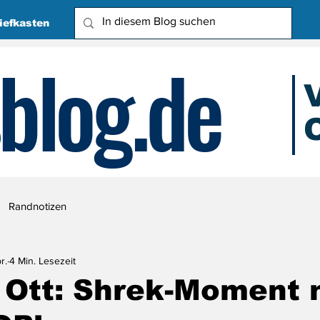
iefkasten
blog.de
O
Due
Randnotizen
r.
4 Min. Lesezeit
 Ott: Shrek-Moment 