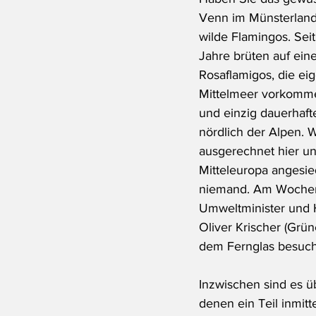
Venn im Münsterland
wilde Flamingos. 
Sei
Jahre brüten auf eine
Rosaflamigos, die eig
Mittelmeer vorkommen
und einzig dauerhaft
nördlich der Alpen. 
ausgerechnet hier un
Mitteleuropa angesie
niemand. Am Wochen
Umweltminister und 
Oliver Krischer (Grün
dem Fernglas besuch
I
nzwischen sind es üb
denen ein Teil inmitt