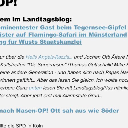
OP!
em im Landtagsblog:
ominentester Gast beim Tegernsee-Gipfel
ster auf Flamingo-Safari im Münsterland
g für Wüsts Staatskanzlei
ur über die 
Hells Angels-Razzia... 
und Jochen Ott! Ältere
Kultstreifen "Die Supernasen" (Thomas Gottschalk! Mike K
 eine andere Generation - und haben sich nach Papas Na
innert gefühlt... Aber das lesen Sie gleich. Ich wollte noc
erben: Ganz 
unten
 lesen Sie mit LandtagsblogPlus nämlic
i steigt. Aber jetzt erst mal Alarmstufe Grün...
nach Nasen-OP! Ott sah aus wie Söder
te die SPD in Köln 