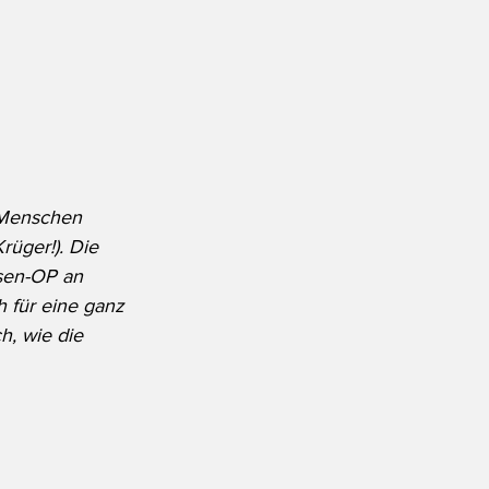
 Menschen 
rüger!). Die 
sen-OP an 
h für eine ganz 
h, wie die 