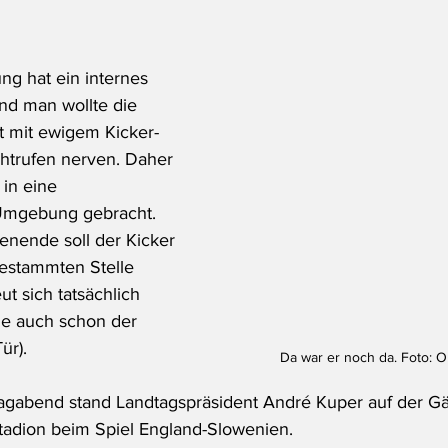
ng hat ein internes 
nd man wollte die 
t mit ewigem Kicker-
htrufen nerven. Daher 
in eine 
Umgebung gebracht. 
nende soll der Kicker 
estammten Stelle 
ut sich tatsächlich 
ie auch schon der 
ür).
Da war er noch da. Foto: O
gabend stand Landtagspräsident André Kuper auf der Gäs
tadion beim Spiel England-Slowenien. 