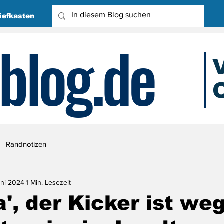
iefkasten
blog.de
O
Due
Randnotizen
uni 2024
1 Min. Lesezeit
', der Kicker ist weg