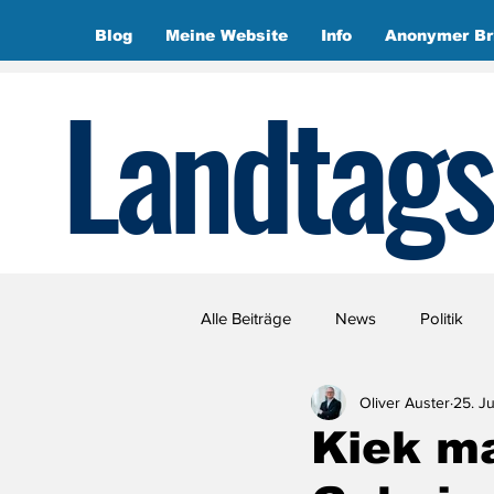
Blog
Meine Website
Info
Anonymer Br
Landtags
Alle Beiträge
News
Politik
Oliver Auster
25. J
Kiek ma