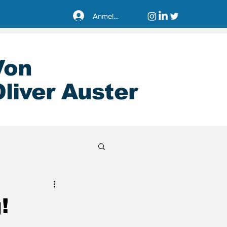
Anmelden
Von
liver Auster
sseldorf40221
!