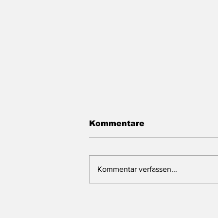
Kommentare
Kommentar verfassen...
Der Mann kann einfach
alles: Reul vertritt
gerade sechs Minister