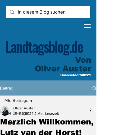
Landtagsblog.de
Von
Oliver Auster
Duesseldorf40221
Beitrag
Alle Beiträge
Oliver Auster
Alle Beiträge
13. Mai 2024
2 Min. Lesezeit
Merzlich Willkommen,
News
Lutz van der Horst!
Politik