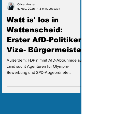
Oliver Auster
5. Nov. 2025
3 Min. Lesezeit
Watt is' los in
Wattenscheid:
Erster AfD-Politiker
Vize- Bürgermeister
Außerdem: FDP nimmt AfD-Abtrünnige auf,
Land sucht Agenturen für Olympia-
Bewerbung und SPD-Abgeordnete
schwänzen eigene Stahl-Debatte