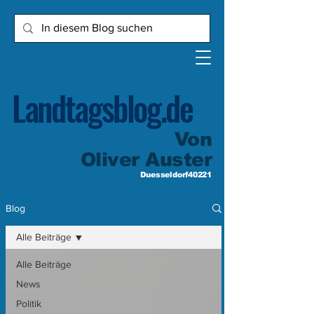
Landtagsblog.de
Von
Oliver Auster
Duesseldorf40221
Blog
Alle Beiträge
Alle Beiträge
News
Politik