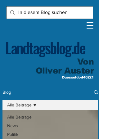
Landtagsblog.de
Von
Oliver Auster
Duesseldorf40221
Blog
Alle Beiträge
Alle Beiträge
News
Politik