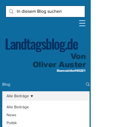
Landtagsblog.de
Von
Oliver Auster
Duesseldorf40221
Blog
Alle Beiträge
Alle Beiträge
News
Politik