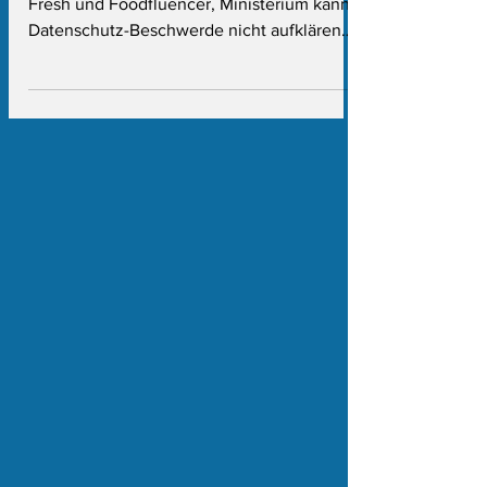
Außerdem: Wüst kocht türkisch mit Eko
Fresh und Foodfluencer, Ministerium kann
Datenschutz-Beschwerde nicht aufklären
und der Intensiv-Täter Anlass für NRW