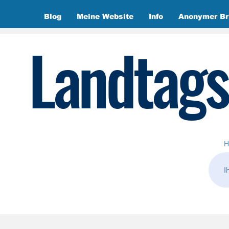
Blog
Meine Website
Info
Anonymer Br
Landtags
H