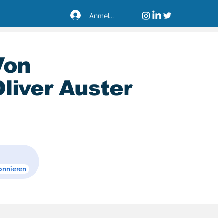
Anmelden
Von
liver Auster
sseldorf40221
onnieren