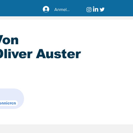
Anmelden
Von
liver Auster
sseldorf40221
onnieren