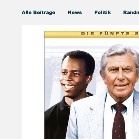
Alle Beiträge
News
Politik
Randn