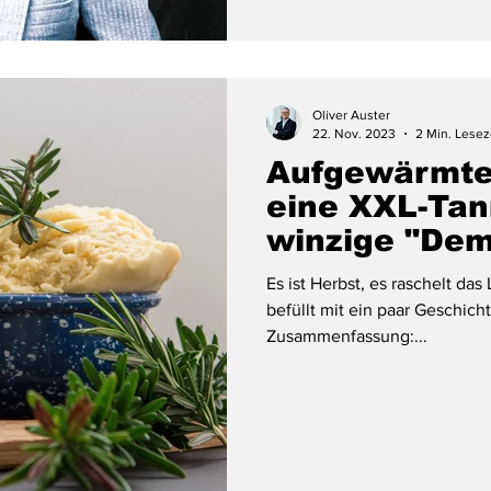
Oliver Auster
22. Nov. 2023
2 Min. Lesez
Aufgewärmter
eine XXL-Tan
winzige "De
Es ist Herbst, es raschelt das
befüllt mit ein paar Geschich
Zusammenfassung:...