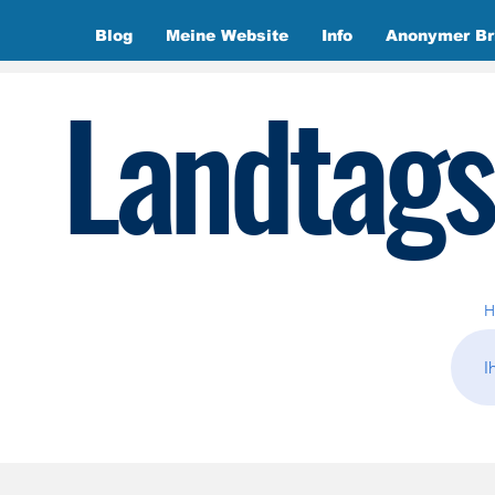
Blog
Meine Website
Info
Anonymer Br
Landtags
H