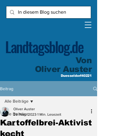
Landtagsblog.de
Von
Oliver Auster
Duesseldorf40221
Beitrag
Alle Beiträge
Oliver Auster
Alle Beiträge
29. Nov. 2023
1 Min. Lesezeit
Kartoffelbrei-Aktivist
News
kocht
Politik