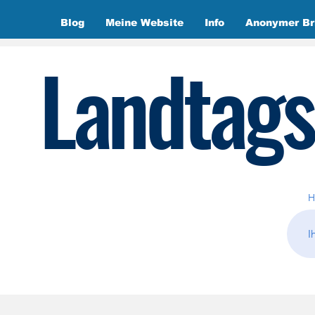
Blog
Meine Website
Info
Anonymer Br
Landtags
H