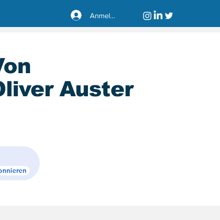
Anmelden
Von
liver Auster
sseldorf40221
onnieren