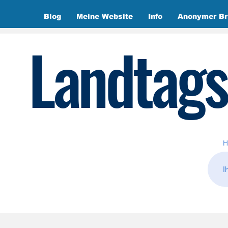
Blog
Meine Website
Info
Anonymer Br
Landtags
H