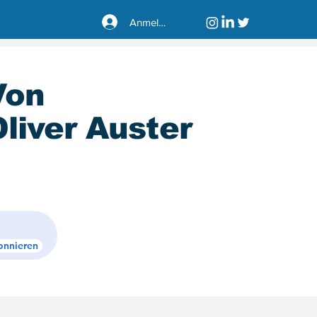
Anmelden
Von
liver Auster
sseldorf40221
onnieren