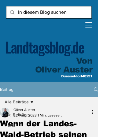
Landtagsblog.de
Von
Oliver Auster
Duesseldorf40221
Beitrag
Alle Beiträge
Oliver Auster
Alle Beiträge
22. Aug. 2023
1 Min. Lesezeit
Wenn der Landes-
News
Wald-Betrieb seinen
Politik