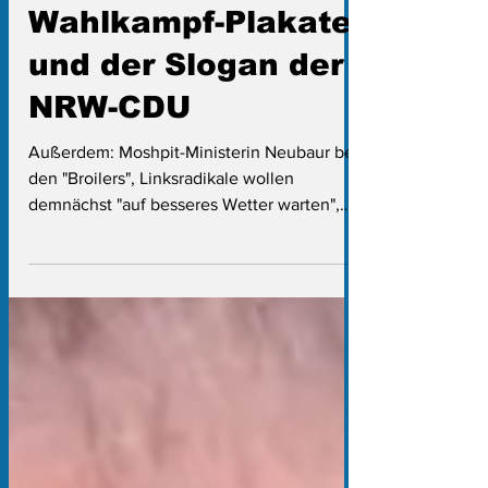
Exklusiv: Die neuen
Wahlkampf-Plakate
und der Slogan der
NRW-CDU
Außerdem: Moshpit-Ministerin Neubaur bei
den "Broilers", Linksradikale wollen
demnächst "auf besseres Wetter warten",
Stinkefinger-Eklat bei der AfD und erste
Landtags-Abteilung zieht ins Stadttor-
Hochhaus