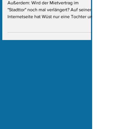
Geburtstag?
Außerdem: Wird der Mietvertrag im
"Stadttor" noch mal verlängert? Auf seiner
Internetseite hat Wüst nur eine Tochter und
Grüne ziehen SPD mit dem ESC-Debakel
auf