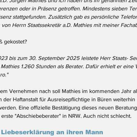
 a.D. Jürgen Mathies und ich haben uns im genannten Zei
renzen oder in Präsenz getroffen. Mindestens sieben Te
äsenz stattgefunden. Zusätzlich gab es persönliche Telefo
 von Herrn Staatssekretär a.D. Mathies mit meiner Fachab
ß gekostet?
3 bis zum 30. September 2025 leistete Herr Staats- Sei
 Mathies 1.260 Stunden als Berater. Dafür erhielt er eine
ro."
Dem Vernehmen nach soll Mathies im kommenden Jahr al
 der Haftanstalt für Ausreisepflichtige in Büren weiterhin 
 werden. Eine offizielle Bestätigung dieses neuen Beratung
r erste "Abschiebeberater" in NRW. Auch nicht schlecht.
Liebeserklärung an ihren Mann