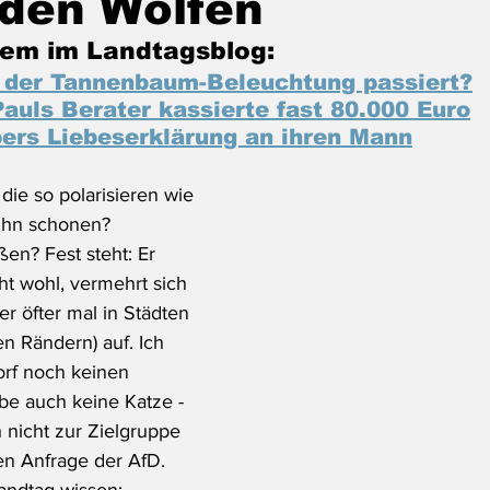
nden Wölfen
em im Landtagsblog:
t der Tannenbaum-Beleuchtung passiert?
Pauls Berater kassierte fast 80.000 Euro
ers Liebeserklärung an ihren Mann
 die so polarisieren wie 
 ihn schonen? 
n? Fest steht: Er 
ht wohl, vermehrt sich 
r öfter mal in Städten 
n Rändern) auf. Ich 
orf noch keinen 
be auch keine Katze - 
 nicht zur Zielgruppe 
en Anfrage der AfD. 