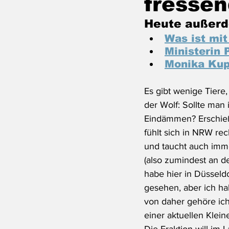
fresse
Heute außerd
Was ist mi
Ministerin 
Monika Kup
Es gibt wenige Tiere,
der Wolf: Sollte man
Eindämmen? Erschieße
fühlt sich in NRW rec
und taucht auch imme
(also zumindest an de
habe hier in Düsseld
gesehen, aber ich ha
von daher gehöre ich
einer aktuellen Klein