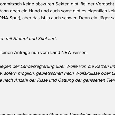
ommitzsch keine obskuren Sekten gibt, fiel der Verdacht 
 dann doch ein Hund und auch sonst gibt es eigentlich ke
DNA-Spur), aber das ist ja auch schwer. Denn ein Jäger sa
en mit Stumpf und Stiel auf“.
r Kleinen Anfrage nun vom Land NRW wissen: 
iegen der Landesregierung über Wölfe vor, die Katzen u
e, sofern möglich, gebietsscharf nach Wolfskulisse oder L
wie nach Anzahl der Risse und Gattung der gerissenen Tier
at die Landesregierung über eine Korrelation zwischen g