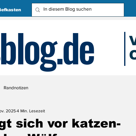
iefkasten
blog.de
O
Due
Randnotizen
ov. 2025
4 Min. Lesezeit
gt sich vor katzen-