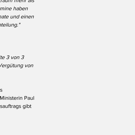
traum mehr als 
rmine haben 
nate und einen 
teilung."
te 3 von 3 
 Vergütung von 
s 
Ministerin Paul 
sauftrags gibt 