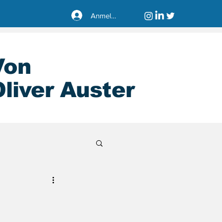
Anmelden
Von
liver Auster
sseldorf40221