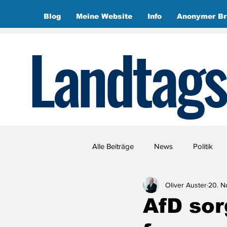
Blog
Meine Website
Info
Anonymer Br
Landtags
Alle Beiträge
News
Politik
Oliver Auster
20. N
AfD sor