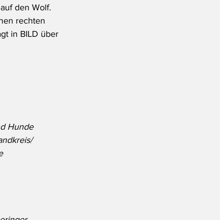
auf den Wolf. 
inen rechten 
gt in BILD über 
nd Hunde 
andkreis/ 
e 
eringer 