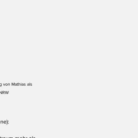
g von Mathias als 
d NRW
ne):