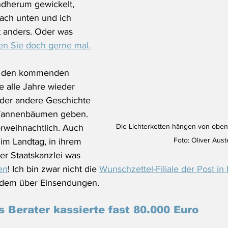
undherum gewickelt, 
ach unten und ich 
 anders. Oder was 
en Sie doch gerne mal.
in den kommenden 
 alle Jahre wieder 
oder andere Geschichte 
 Tannenbäumen geben. 
Die Lichterketten hängen von oben 
orweihnachtlich. Auch 
Foto: Oliver Aust
 im Landtag, in ihrem 
er Staatskanzlei was 
en
! Ich bin zwar nicht die 
Wunschzettel-Filiale der Post in
tzdem über Einsendungen.
s Berater kassierte fast 80.000 Euro