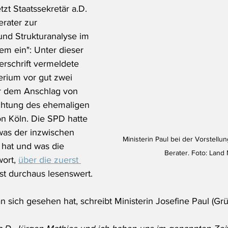
tzt Staatssekretär a.D. 
rater zur 
nd Strukturanalyse im 
m ein": Unter dieser 
Überschrift vermeldete 
erium vor gut zwei 
or dem Anschlag von 
ichtung des ehemaligen 
on Köln. Die SPD hatte 
 was der inzwischen 
Ministerin Paul bei der Vorstellun
 hat und was die 
Berater. Foto: Lan
ort, 
über die zuerst 
 ist durchaus lesenswert.
n sich gesehen hat, schreibt Ministerin Josefine Paul (Grü