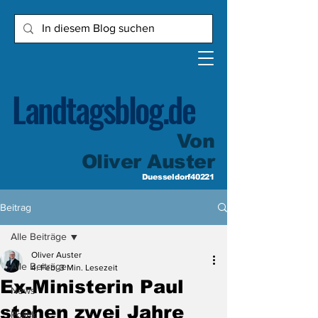
Landtagsblog.de
Von
Oliver Auster
Duesseldorf40221
Beitrag
Alle Beiträge
Oliver Auster
Alle Beiträge
4. Feb.
3 Min. Lesezeit
Ex-Ministerin Paul
News
stehen zwei Jahre
Politik