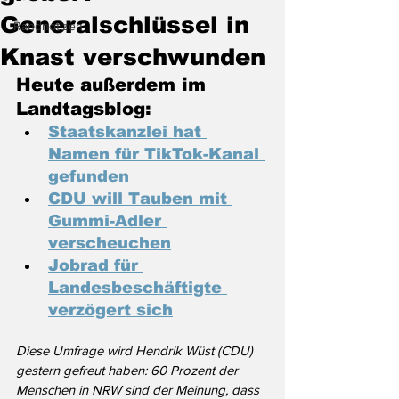
Generalschlüssel in
Randnotizen
Knast verschwunden
Heute außerdem im 
Landtagsblog:
Staatskanzlei hat 
Namen für TikTok-Kanal 
gefunden
CDU will Tauben mit 
Gummi-Adler 
verscheuchen
Jobrad für 
Landesbeschäftigte 
verzögert sich
Diese Umfrage wird Hendrik Wüst (CDU) 
gestern gefreut haben: 60 Prozent der 
Menschen in NRW sind der Meinung, dass 