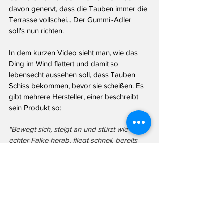
davon genervt, dass die Tauben immer die 
Terrasse vollschei... Der Gummi.-Adler 
soll's nun richten.
In dem kurzen Video sieht man, wie das 
Ding im Wind flattert und damit so 
lebensecht aussehen soll, dass Tauben 
Schiss bekommen, bevor sie scheißen. Es 
gibt mehrere Hersteller, einer beschreibt 
sein Produkt so:
"Bewegt sich, steigt an und stürzt wie ein 
echter Falke herab, fliegt schnell, bereits 
beim ersten Windbrise (...), nutzt das 
instinktive Fluchtverhalten der Tiere vor 
einem Falken, sehr effektiv und 
geräuschlos."
Der Landtag hatte früher auch mal "Netze 
und weitere Aufbauten" zur 
Vergrämung 