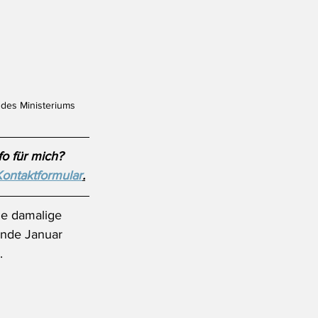
 des Ministeriums
o für mich? 
Kontaktformular
.
ie damalige 
Ende Januar 
.