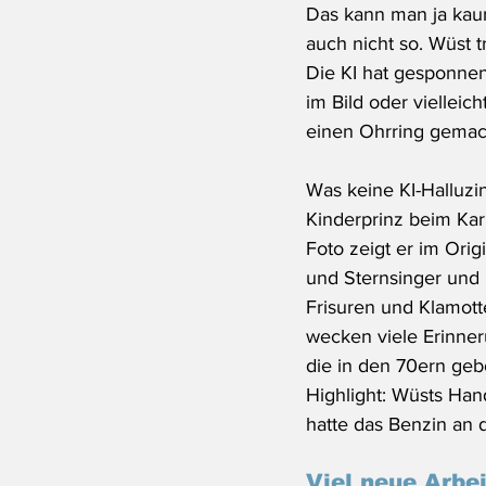
Das kann man ja kau
auch nicht so. Wüst t
Die KI hat gesponne
im Bild oder vielleic
einen Ohrring gemac
Was keine KI-Halluzin
Kinderprinz beim Kar
Foto zeigt er im Orig
und Sternsinger und 
Frisuren und Klamotte
wecken viele Erinne
die in den 70ern ge
Highlight: Wüsts Han
hatte das Benzin an 
Viel neue Arbei