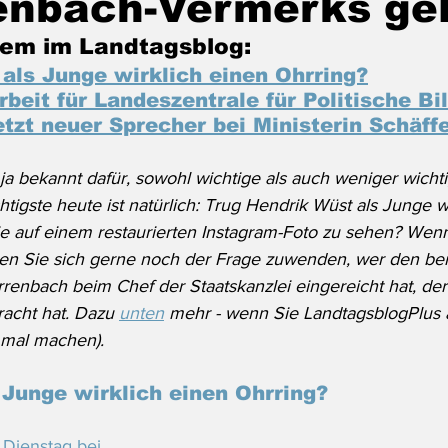
enbach-Vermerks gel
em im Landtagsblog:
als Junge wirklich einen Ohrring?
rbeit für Landeszentrale für Politische Bi
etzt neuer Sprecher bei Ministerin Schäff
 ja bekannt dafür, sowohl wichtige als auch weniger wicht
tigste heute ist natürlich: Trug Hendrik Wüst als Junge wi
e auf einem restaurierten Instagram-Foto zu sehen? Wenn
en Sie sich gerne noch der Frage zuwenden, wer den be
renbach beim Chef der Staatskanzlei eingereicht hat, der
racht hat. Dazu 
unten
 mehr - wenn Sie LandtagsblogPlus 
 mal machen).
 Junge wirklich einen Ohrring?
Dienstag bei 