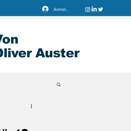
Anmelden
Von
liver Auster
sseldorf40221