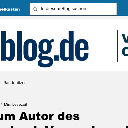
iefkasten
blog.de
O
Due
Randnotizen
4 Min. Lesezeit
um Autor des