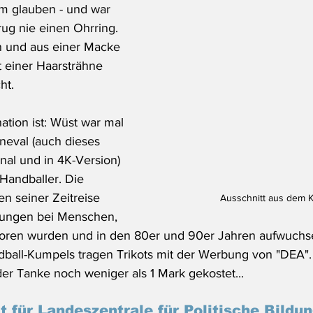
m glauben - und war 
rug nie einen Ohrring. 
n und aus einer Macke 
ht einer Haarsträhne 
ht.
ation ist: Wüst war mal 
neval (auch dieses 
inal und in 4K-Version) 
Handballer. Die 
n seiner Zeitreise 
Ausschnitt aus dem K
rungen bei Menschen, 
boren wurden und in den 80er und 90er Jahren aufwuchs
dball-Kumpels tragen Trikots mit der Werbung von "DEA".
der Tanke noch weniger als 1 Mark gekostet...
t für Landeszentrale für Politische Bildu