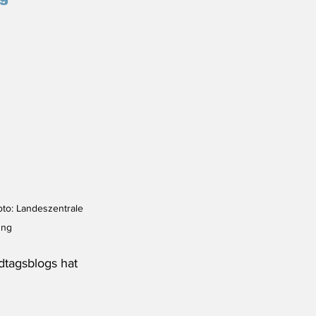
to: Landeszentrale 
ung
dtagsblogs hat 