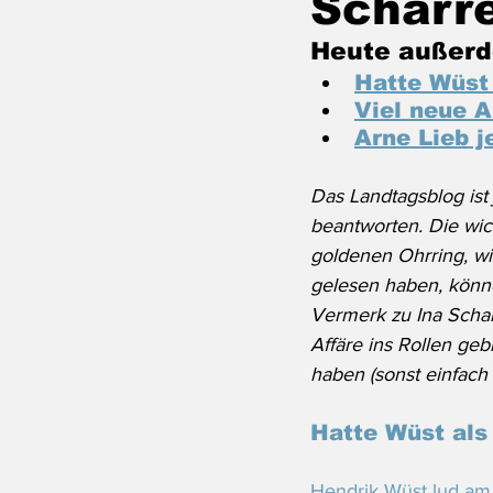
Scharr
Heute außerd
Hatte Wüst 
Viel neue A
Arne Lieb j
Das Landtagsblog ist
beantworten. Die wich
goldenen Ohrring, wi
gelesen haben, könn
Vermerk zu Ina Schar
Affäre ins Rollen geb
haben (sonst einfach
Hatte Wüst als
Hendrik Wüst lud am 