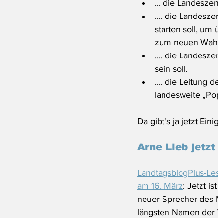
... die Landeszen
.... die Landes
starten soll, um
zum neuen Wahla
.... die Landesz
sein soll.
.... die Leitung 
landesweite „Pop
Da gibt's ja jetzt Eini
Arne Lieb jetzt
LandtagsblogPlus-Le
am 16. März
: Jetzt is
neuer Sprecher des 
längsten Namen der