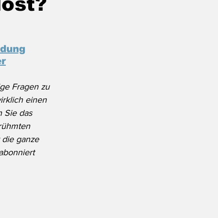
öst?
ldung
er
ige Fragen zu 
rklich einen 
 Sie das 
rühmten 
 die ganze 
abonniert 