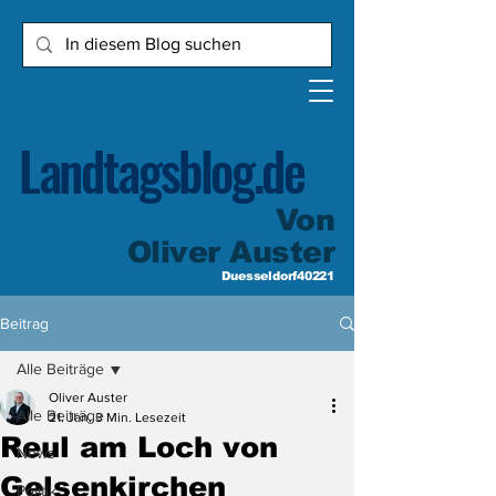
Landtagsblog.de
Von
Oliver Auster
Duesseldorf40221
Beitrag
Alle Beiträge
Oliver Auster
Alle Beiträge
21. Jan.
3 Min. Lesezeit
Reul am Loch von
News
Gelsenkirchen
Politik