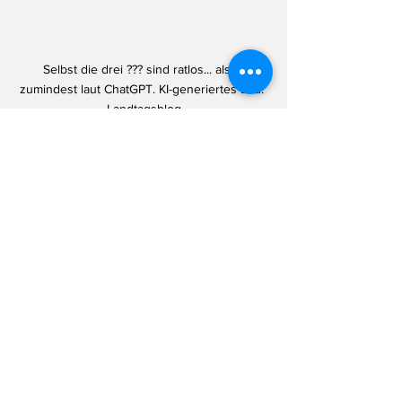
Selbst die drei ??? sind ratlos... also, 
zumindest laut ChatGPT. KI-generiertes Bild: 
Landtagsblog
Man hört, am Mittwochabend habe das 
Präsidium der NRW-SPD getagt. Worüber 
da wohl gesprochen wurde...? Eine Presse-
Einladung, um 18 Uhr versendet, gibt valide 
Hinweise: Am Freitagnachmittag soll 
nämlich der Spitzenkandidat der 
Sozialdemokraten für die Landtagswahl 
2027 präsentiert werden. Aber wer wird 
das sein? Am Dienstagabend hatte 
Hendrik Wüst (CDU) die Mitglieder der 
Landespressekonferenz zum traditionellen 
Neujahrsessen geladen und man verrät 
nicht zu viel, wenn man sagt: Spätestens 
beim Nachtisch-Büffet war 
das
 Thema die 